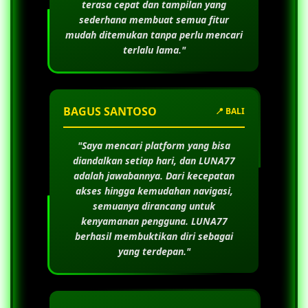
terasa cepat dan tampilan yang
sederhana membuat semua fitur
mudah ditemukan tanpa perlu mencari
terlalu lama."
BAGUS SANTOSO
📍 BALI
"Saya mencari platform yang bisa
diandalkan setiap hari, dan
LUNA77
adalah jawabannya. Dari kecepatan
akses hingga kemudahan navigasi,
semuanya dirancang untuk
kenyamanan pengguna.
LUNA77
berhasil membuktikan diri sebagai
yang terdepan."