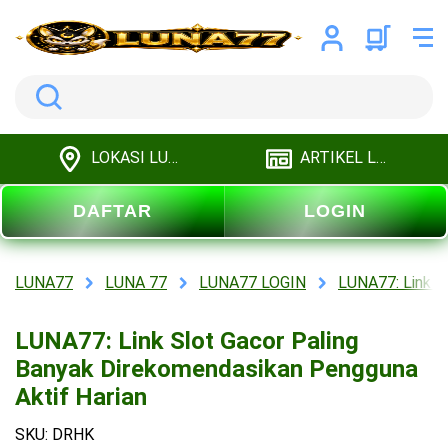
Search
LOKASI LUNA77
ARTIKEL LUNA77
DAFTAR
LOGIN
LUNA77
LUNA 77
LUNA77 LOGIN
LUNA77: Link S
LUNA77: Link Slot Gacor Paling
Banyak Direkomendasikan Pengguna
Aktif Harian
SKU: DRHK