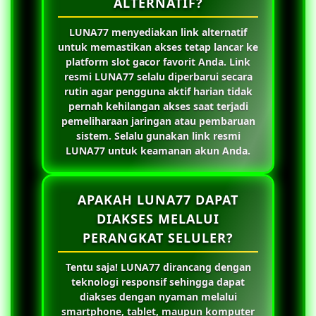
ALTERNATIF?
LUNA77
menyediakan link alternatif
untuk memastikan akses tetap lancar ke
platform slot gacor favorit Anda. Link
resmi
LUNA77
selalu diperbarui secara
rutin agar pengguna aktif harian tidak
pernah kehilangan akses saat terjadi
pemeliharaan jaringan atau pembaruan
sistem. Selalu gunakan link resmi
LUNA77
untuk keamanan akun Anda.
APAKAH LUNA77 DAPAT
DIAKSES MELALUI
PERANGKAT SELULER?
Tentu saja!
LUNA77
dirancang dengan
teknologi responsif sehingga dapat
diakses dengan nyaman melalui
smartphone, tablet, maupun komputer