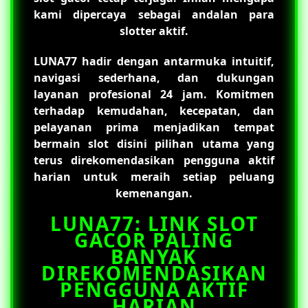
kami dipercaya sebagai andalan para
slotter aktif.
LUNA77
hadir dengan antarmuka intuitif,
navigasi sederhana, dan dukungan
layanan profesional 24 jam. Komitmen
terhadap kemudahan, kecepatan, dan
pelayanan prima menjadikan tempat
bermain slot disini pilihan utama yang
terus direkomendasikan pengguna aktif
harian untuk meraih setiap peluang
kemenangan.
LUNA77: LINK SLOT
GACOR PALING
BANYAK
DIREKOMENDASIKAN
PENGGUNA AKTIF
HARIAN