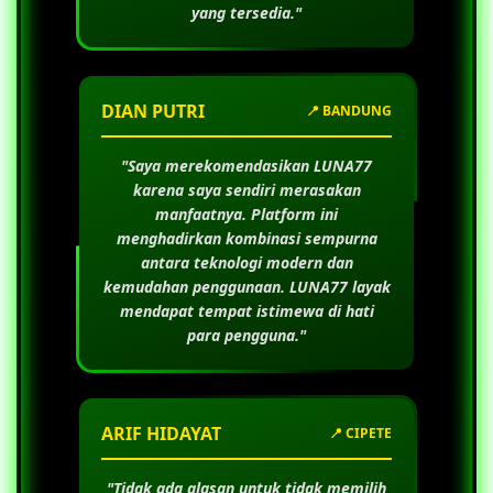
yang tersedia."
DIAN PUTRI
📍 BANDUNG
"Saya merekomendasikan
LUNA77
karena saya sendiri merasakan
manfaatnya. Platform ini
menghadirkan kombinasi sempurna
antara teknologi modern dan
kemudahan penggunaan.
LUNA77
layak
mendapat tempat istimewa di hati
para pengguna."
ARIF HIDAYAT
📍 CIPETE
"Tidak ada alasan untuk tidak memilih