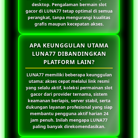
desktop. Pengalaman bermain slot
gacor di
LUNA77
tetap optimal di semua
perangkat, tanpa mengurangi kualitas
grafis maupun kecepatan akses.
APA KEUNGGULAN UTAMA
LUNA77 DIBANDINGKAN
PLATFORM LAIN?
LUNA77
memiliki beberapa keunggulan
utama: akses cepat melalui link resmi
yang selalu aktif, koleksi permainan slot
gacor dari provider ternama, sistem
keamanan berlapis, server stabil, serta
dukungan layanan profesional yang siap
membantu pengguna aktif harian 24
jam penuh. Inilah mengapa
LUNA77
paling banyak direkomendasikan.