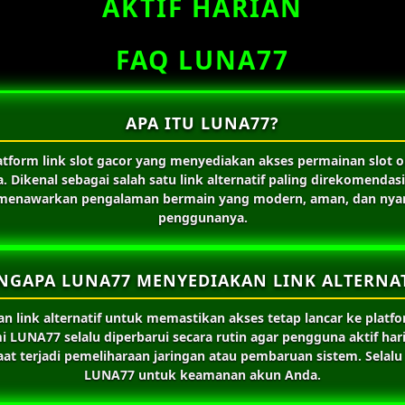
AKTIF HARIAN
FAQ LUNA77
APA ITU LUNA77?
tform link slot gacor yang menyediakan akses permainan slot on
 Dikenal sebagai salah satu link alternatif paling direkomenda
enawarkan pengalaman bermain yang modern, aman, dan nyam
penggunanya.
NGAPA LUNA77 MENYEDIAKAN LINK ALTERNAT
 link alternatif untuk memastikan akses tetap lancar ke platfor
mi
LUNA77
selalu diperbarui secara rutin agar pengguna aktif har
aat terjadi pemeliharaan jaringan atau pembaruan sistem. Selalu
LUNA77
untuk keamanan akun Anda.