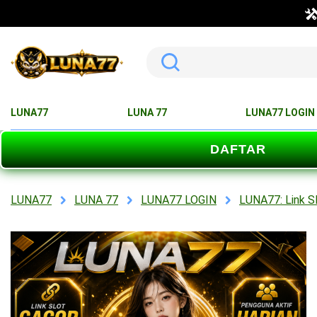
Search
LUNA77
LUNA 77
LUNA77 LOGIN
DAFTAR
LUNA77
LUNA 77
LUNA77 LOGIN
LUNA77: Link S