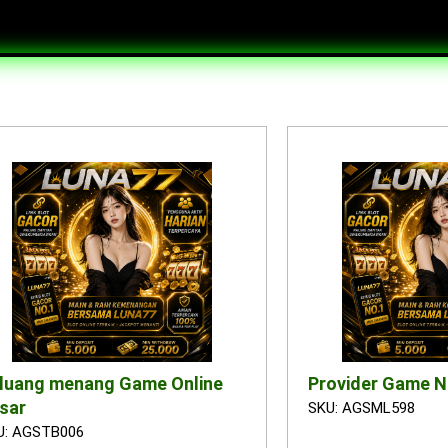
luang menang Game Online
Provider Game N
sar
SKU: AGSML598
U: AGSTB006