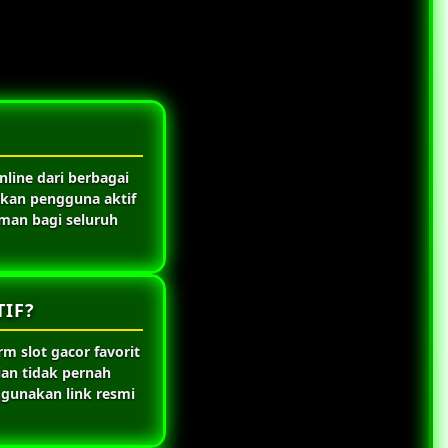
line dari berbagai
sikan pengguna aktif
an bagi seluruh
IF?
m slot gacor favorit
ian tidak pernah
 gunakan link resmi