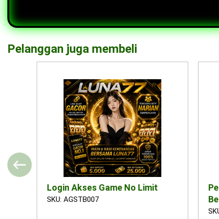
Pelanggan juga membeli
evious
Login Akses Game No Limit
Pe
Be
SKU: AGSTB007
SK