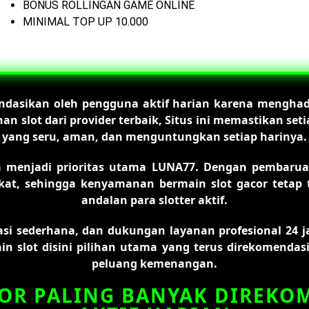
BONUS ROLLINGAN GAME ONLINE
MINIMAL TOP UP 10.000
endasikan oleh pengguna aktif harian karena menghadi
inan slot dari provider terbaik, Situs ini memastikan
yang seru, aman, dan menguntungkan setiap harinya.
a menjadi prioritas utama
LUNA77
. Dengan pembaruan
at, sehingga kenyamanan bermain slot gacor tetap t
andalan para slotter aktif.
gasi sederhana, dan dukungan layanan profesional 24
 slot disini pilihan utama yang terus direkomendas
peluang kemenangan.
ACOR PALING BANYAK DIREK