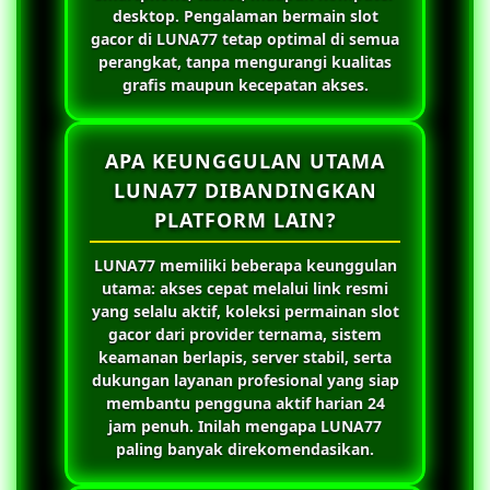
desktop. Pengalaman bermain slot
gacor di
LUNA77
tetap optimal di semua
perangkat, tanpa mengurangi kualitas
grafis maupun kecepatan akses.
APA KEUNGGULAN UTAMA
LUNA77 DIBANDINGKAN
PLATFORM LAIN?
LUNA77
memiliki beberapa keunggulan
utama: akses cepat melalui link resmi
yang selalu aktif, koleksi permainan slot
gacor dari provider ternama, sistem
keamanan berlapis, server stabil, serta
dukungan layanan profesional yang siap
membantu pengguna aktif harian 24
jam penuh. Inilah mengapa
LUNA77
paling banyak direkomendasikan.