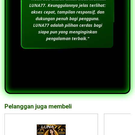
LUNA77
. Keunggulannya jelas terlihat:
akses cepat, tampilan responsif, dan
dukungan penuh bagi pengguna.
LUNA77
adalah pilihan cerdas bagi
siapa pun yang menginginkan
pengalaman terbaik."
Pelanggan juga membeli