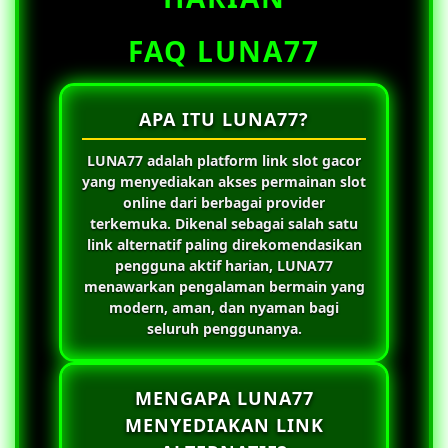
FAQ LUNA77
APA ITU LUNA77?
LUNA77
adalah platform link slot gacor
yang menyediakan akses permainan slot
online dari berbagai provider
terkemuka. Dikenal sebagai salah satu
link alternatif paling direkomendasikan
pengguna aktif harian,
LUNA77
menawarkan pengalaman bermain yang
modern, aman, dan nyaman bagi
seluruh penggunanya.
MENGAPA LUNA77
MENYEDIAKAN LINK