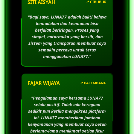
SITI AISYAH
📍 CIBUBUR
"Bagi saya,
LUNA77
adalah bukti bahwa
kemudahan dan keamanan bisa
berjalan beriringan. Proses yang
simpel, antarmuka yang bersih, dan
sistem yang transparan membuat saya
semakin percaya untuk terus
menggunakan
LUNA77
."
FAJAR WIJAYA
📍 PALEMBANG
"Pengalaman saya bersama
LUNA77
selalu positif. Tidak ada keraguan
sedikit pun ketika mengakses platform
ini.
LUNA77
memberikan jaminan
kenyamanan yang membuat saya betah
berlama-lama menikmati setiap fitur