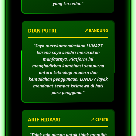
yang tersedia."
DIAN PUTRI
📍 BANDUNG
"Saya merekomendasikan
LUNA77
karena saya sendiri merasakan
manfaatnya. Platform ini
menghadirkan kombinasi sempurna
antara teknologi modern dan
kemudahan penggunaan.
LUNA77
layak
mendapat tempat istimewa di hati
para pengguna."
ARIF HIDAYAT
📍 CIPETE
"Tidak ada alasan untuk tidak memilih