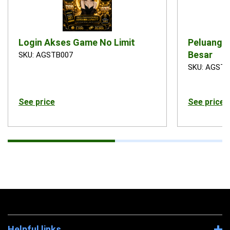
Login Akses Game No Limit
Peluang 
Besar
SKU: AGSTB007
SKU: AGSTB
See price
See price
Helpful links