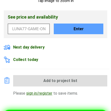
Tap image to zoom in
See price and availability
Enter
Next day delivery
Collect today
Add to project list
Please
sign in/register
to save items.