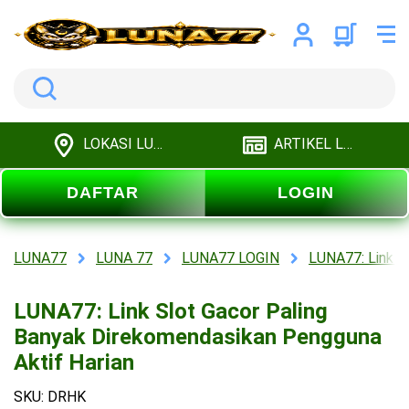
Search
LOKASI LUNA77
ARTIKEL LUNA77
DAFTAR
LOGIN
LUNA77
LUNA 77
LUNA77 LOGIN
LUNA77: Link S
LUNA77: Link Slot Gacor Paling
Banyak Direkomendasikan Pengguna
Aktif Harian
SKU: DRHK