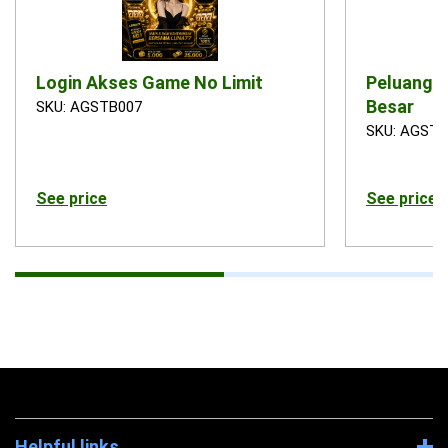
Login Akses Game No Limit
Peluang 
Besar
SKU: AGSTB007
SKU: AGSTB
See price
See price
Helpful links