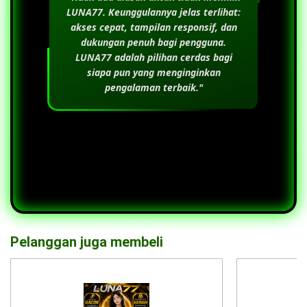
LUNA77
. Keunggulannya jelas terlihat:
akses cepat, tampilan responsif, dan
dukungan penuh bagi pengguna.
LUNA77
adalah pilihan cerdas bagi
siapa pun yang menginginkan
pengalaman terbaik."
Pelanggan juga membeli