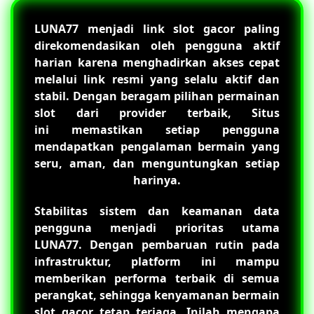
LUNA77
menjadi link slot gacor paling
direkomendasikan oleh pengguna aktif
harian karena menghadirkan akses cepat
melalui link resmi yang selalu aktif dan
stabil. Dengan beragam pilihan permainan
slot dari provider terbaik, Situs
ini memastikan setiap pengguna
mendapatkan pengalaman bermain yang
seru, aman, dan menguntungkan setiap
harinya.
Stabilitas sistem dan keamanan data
pengguna menjadi prioritas utama
LUNA77
. Dengan pembaruan rutin pada
infrastruktur, platform ini mampu
memberikan performa terbaik di semua
perangkat, sehingga kenyamanan bermain
slot gacor tetap terjaga. Inilah mengapa