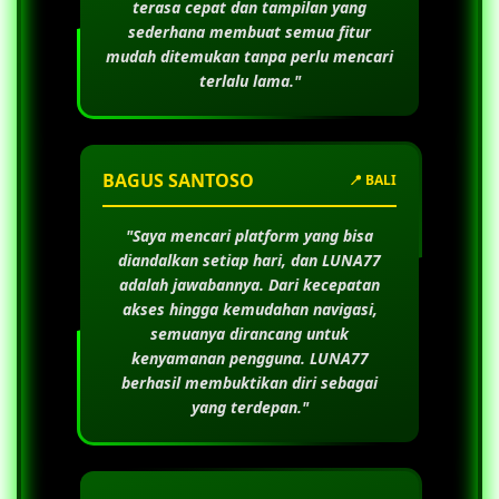
terasa cepat dan tampilan yang
sederhana membuat semua fitur
mudah ditemukan tanpa perlu mencari
terlalu lama."
BAGUS SANTOSO
📍 BALI
"Saya mencari platform yang bisa
diandalkan setiap hari, dan
LUNA77
adalah jawabannya. Dari kecepatan
akses hingga kemudahan navigasi,
semuanya dirancang untuk
kenyamanan pengguna.
LUNA77
berhasil membuktikan diri sebagai
yang terdepan."