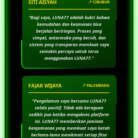
SITI AISYAH
📍 CIBUBUR
"Bagi saya,
LUNA77
adalah bukti bahwa
kemudahan dan keamanan bisa
berjalan beriringan. Proses yang
simpel, antarmuka yang bersih, dan
sistem yang transparan membuat saya
semakin percaya untuk terus
menggunakan
LUNA77
."
FAJAR WIJAYA
📍 PALEMBANG
"Pengalaman saya bersama
LUNA77
selalu positif. Tidak ada keraguan
sedikit pun ketika mengakses platform
ini.
LUNA77
memberikan jaminan
kenyamanan yang membuat saya betah
berlama-lama menikmati setiap fitur