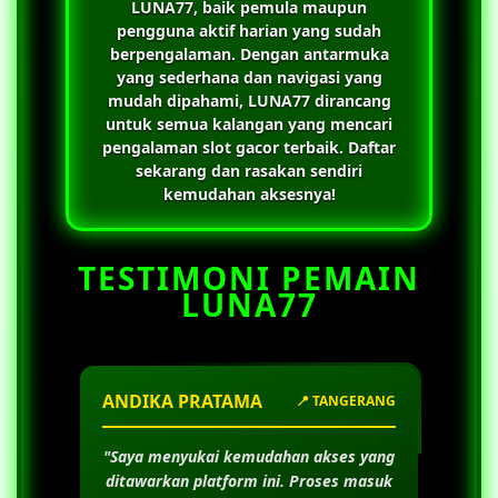
LUNA77
, baik pemula maupun
pengguna aktif harian yang sudah
berpengalaman. Dengan antarmuka
yang sederhana dan navigasi yang
mudah dipahami,
LUNA77
dirancang
untuk semua kalangan yang mencari
pengalaman slot gacor terbaik. Daftar
sekarang dan rasakan sendiri
kemudahan aksesnya!
TESTIMONI PEMAIN
LUNA77
ANDIKA PRATAMA
📍 TANGERANG
"Saya menyukai kemudahan akses yang
ditawarkan platform ini. Proses masuk